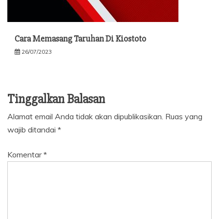
Cara Memasang Taruhan Di Kiostoto
26/07/2023
Tinggalkan Balasan
Alamat email Anda tidak akan dipublikasikan.
Ruas yang
wajib ditandai
*
Komentar
*