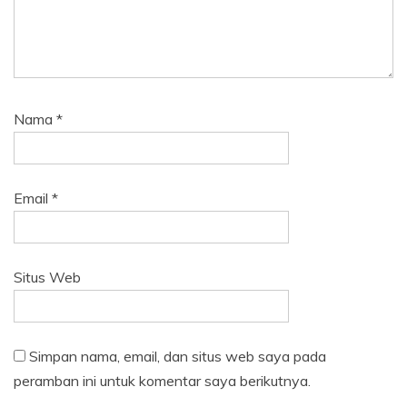
Nama
*
Email
*
Situs Web
Simpan nama, email, dan situs web saya pada
peramban ini untuk komentar saya berikutnya.