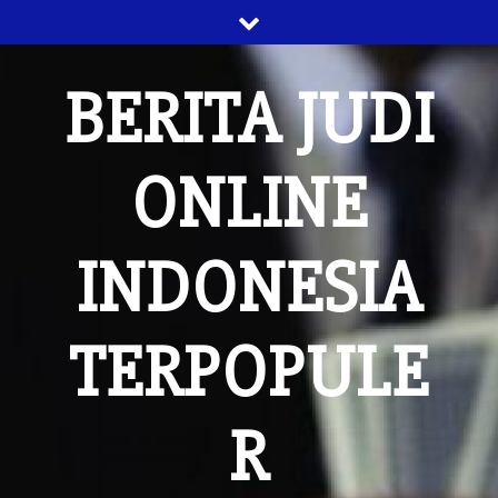
Skip
to
content
BERITA JUDI
ONLINE
INDONESIA
TERPOPULE
R