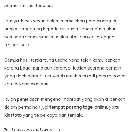
permainan judi tersebut.
Intinya, kesuksesan dalam memainkan permainan judi
angka tergantung kepada diri kamu sendiri. Yang akan
berusaha semaksimal mungkin atau hanya setengah-
tengah saja.
Semua hasil tergantung usaha yang telah kamu berikan
karena bagaimana pun caranya. Jadilah seorang pemain
yang tidak pernah menyerah untuk menjadi pemain nomor
satu di kemudian hari.
Itulah penjelasan mengenai manfaat yang akan di berikan
dalam permainan judi
tempat pasang togel online
, yaitu
kiostoto
yang terpercaya dan terbaik.
tempat pasang togel online