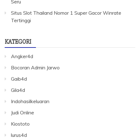
Seru
Situs Slot Thailand Nomor 1 Super Gacor Winrate
Tertinggi
KATEGORI
Angker4d
Bocoran Admin Jarwo
Gaib4d
Gila4d
Indohasilkeluaran
Judi Online
Kiostoto
lurus4d