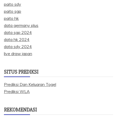
paito sdy
paito sgp
paito hk
data germany plus
data sgp 2024
data hk 2024
data sdy 2024
live draw japan
SITUS PREDIKSI
Prediksi Dan Keluaran Togel
Prediksi WLA
REKOMENDASI