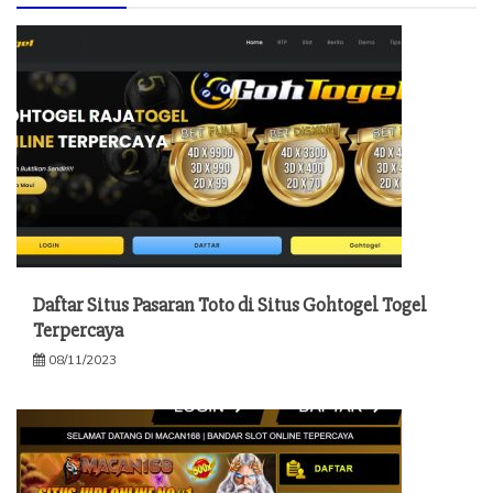
Daftar Situs Pasaran Toto di Situs Gohtogel Togel
Terpercaya
08/11/2023