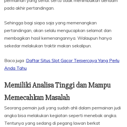
permainan yang sehat serta tidak menimbulkan dendam
pada akhir pertandingan.
Sehingga bagi siapa saja yang memenangkan
pertandingan, akan selalu mengucapkan selamat dan
membagikan hasil kemenangannya. Walaupun hanya
sekedar melakukan traktir makan sekalipun.
Baca juga :
Daftar Situs Slot Gacor Terpercaya Yang Perlu
Anda Tahu
Memiliki Analisa Tinggi dan Mampu
Memecahkan Masalah
Seorang pemain judi yang sudah ahli dalam permainan judi
angka bisa melakukan kegiatan seperti menebak angka.
Tentunya yang sedang di pegang lawan berkat