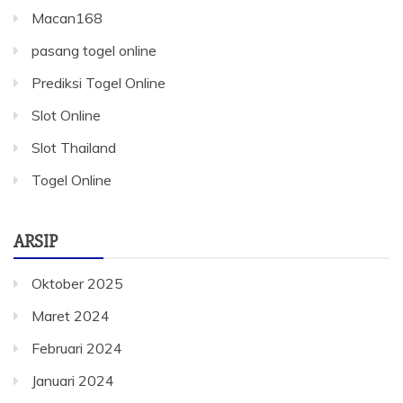
Macan168
pasang togel online
Prediksi Togel Online
Slot Online
Slot Thailand
Togel Online
ARSIP
Oktober 2025
Maret 2024
Februari 2024
Januari 2024