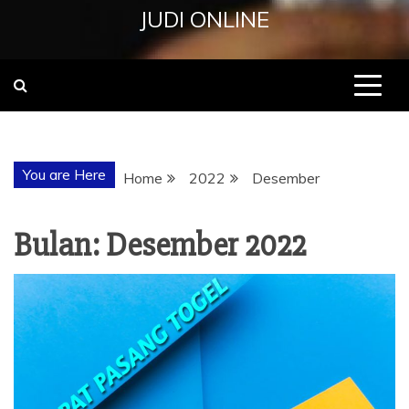
JUDI ONLINE
You are Here
Home
2022
Desember
Bulan:
Desember 2022