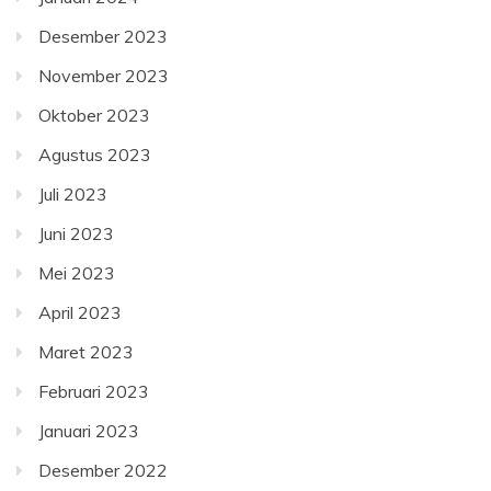
Desember 2023
November 2023
Oktober 2023
Agustus 2023
Juli 2023
Juni 2023
Mei 2023
April 2023
Maret 2023
Februari 2023
Januari 2023
Desember 2022