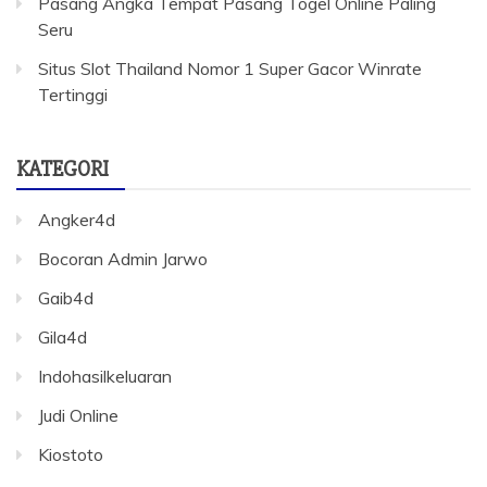
Pasang Angka Tempat Pasang Togel Online Paling
Seru
Situs Slot Thailand Nomor 1 Super Gacor Winrate
Tertinggi
KATEGORI
Angker4d
Bocoran Admin Jarwo
Gaib4d
Gila4d
Indohasilkeluaran
Judi Online
Kiostoto