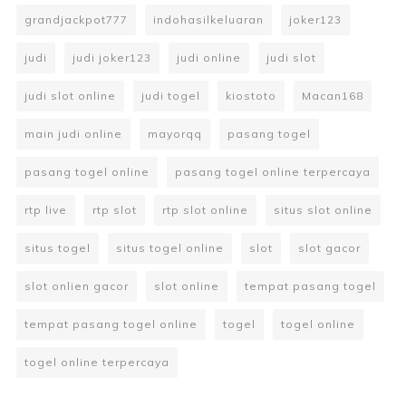
grandjackpot777
indohasilkeluaran
joker123
judi
judi joker123
judi online
judi slot
judi slot online
judi togel
kiostoto
Macan168
main judi online
mayorqq
pasang togel
pasang togel online
pasang togel online terpercaya
rtp live
rtp slot
rtp slot online
situs slot online
situs togel
situs togel online
slot
slot gacor
slot onlien gacor
slot online
tempat pasang togel
tempat pasang togel online
togel
togel online
togel online terpercaya