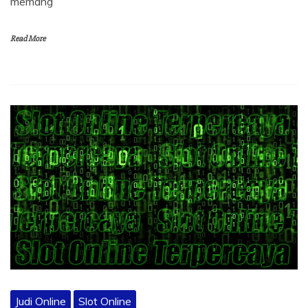
memang
Read More
Judi Online
Slot Online