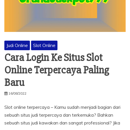
Judi Online
Slot Online
Cara Login Ke Situs Slot
Online Terpercaya Paling
Baru
16/08/2022
Slot online terpercaya – Kamu sudah menjadi bagian dari
sebuah situs judi terpercaya dan terkemuka? Bahkan
sebuah situs judi kawakan dan sangat professional? Jika