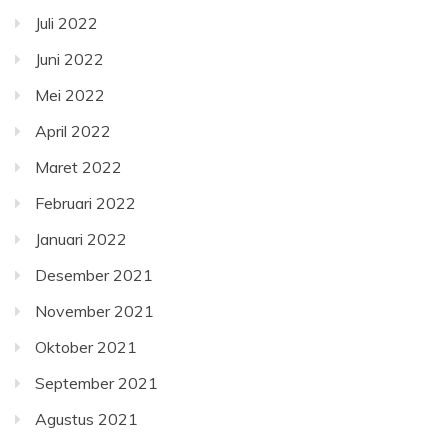
Juli 2022
Juni 2022
Mei 2022
April 2022
Maret 2022
Februari 2022
Januari 2022
Desember 2021
November 2021
Oktober 2021
September 2021
Agustus 2021