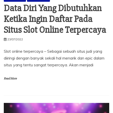
Data Diri Yang Dibutuhkan
Ketika Ingin Daftar Pada
Situs Slot Online Terpercaya
23/07/2022
Slot online terpercaya – Sebagai sebuah situs judi yang
diiringi dengan banyak sekali hal menarik dan epic dalam
situs yang tentu sangat terpercaya. Akan menjadi
Read More