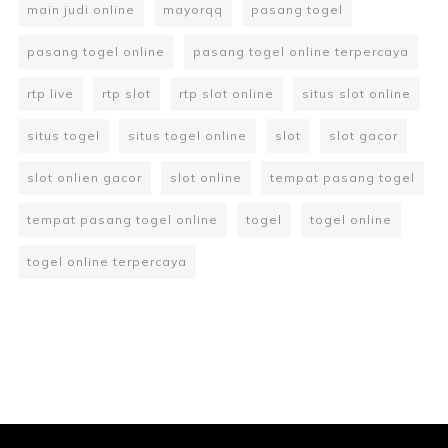
main judi online
mayorqq
pasang togel
pasang togel online
pasang togel online terpercaya
rtp live
rtp slot
rtp slot online
situs slot online
situs togel
situs togel online
slot
slot gacor
slot onlien gacor
slot online
tempat pasang togel
tempat pasang togel online
togel
togel online
togel online terpercaya