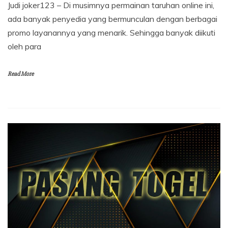
Judi joker123 – Di musimnya permainan taruhan online ini,
ada banyak penyedia yang bermunculan dengan berbagai
promo layanannya yang menarik. Sehingga banyak diikuti
oleh para
Read More