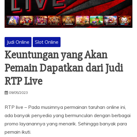
Judi Online
Slot Online
Keuntungan yang Akan
Pemain Dapatkan dari Judi
RTP Live
09/05/2023
RTP live – Pada musimnya permainan taruhan online ini,
ada banyak penyedia yang bermunculan dengan berbagai
promo layanannya yang menarik. Sehingga banyak para
pemain ikuti.