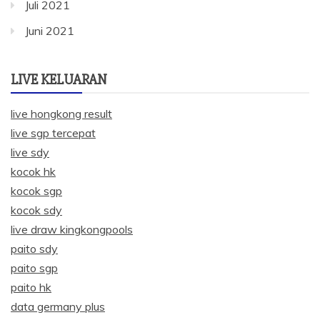
Juli 2021
Juni 2021
LIVE KELUARAN
live hongkong result
live sgp tercepat
live sdy
kocok hk
kocok sgp
kocok sdy
live draw kingkongpools
paito sdy
paito sgp
paito hk
data germany plus