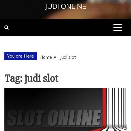
JUDI ONLINE
You are Here
Home
judi slot
Tag:
judi slot