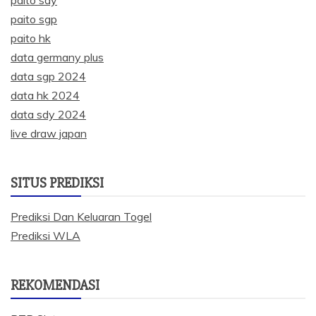
paito sgp
paito hk
data germany plus
data sgp 2024
data hk 2024
data sdy 2024
live draw japan
SITUS PREDIKSI
Prediksi Dan Keluaran Togel
Prediksi WLA
REKOMENDASI