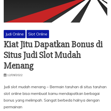
Judi Online
Slot Online
Kiat Jitu Dapatkan Bonus di
Situs Judi Slot Mudah
Menang
12/09/2022
Judi slot mudah menang – Bermain taruhan di situs taruhan
slot online bisa membuat kamu mendapatkan berbagai
bonus yang melimpah. Sangat berbeda halnya dengan
permainan