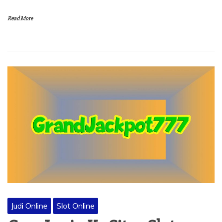
Read More
Judi Online
Slot Online