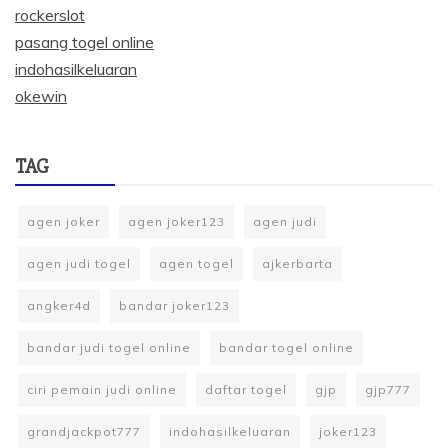
rockerslot
pasang togel online
indohasilkeluaran
okewin
TAG
agen joker
agen joker123
agen judi
agen judi togel
agen togel
ajkerbarta
angker4d
bandar joker123
bandar judi togel online
bandar togel online
ciri pemain judi online
daftar togel
gjp
gjp777
grandjackpot777
indohasilkeluaran
joker123