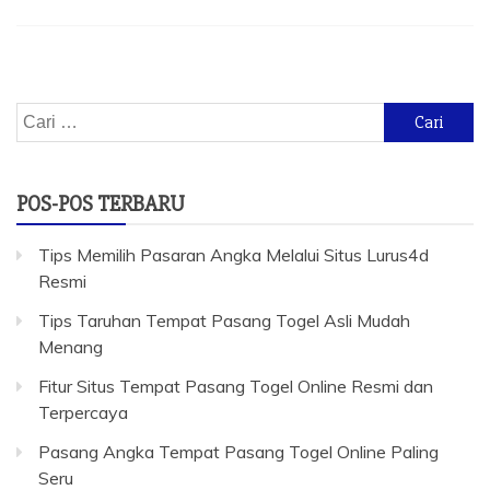
Cari
untuk:
POS-POS TERBARU
Tips Memilih Pasaran Angka Melalui Situs Lurus4d
Resmi
Tips Taruhan Tempat Pasang Togel Asli Mudah
Menang
Fitur Situs Tempat Pasang Togel Online Resmi dan
Terpercaya
Pasang Angka Tempat Pasang Togel Online Paling
Seru