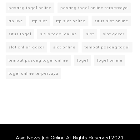
pasang togel online
pasang togel online terpercaya
rtp live
rtp slot
rtp slot online
situs slot online
situs togel
situs togel online
slot
slot gacor
slot onlien gacor
slot online
tempat pasang togel
tempat pasang togel online
togel
togel online
togel online terpercaya
Asia News Judi Online All Rights Reserved 2021.