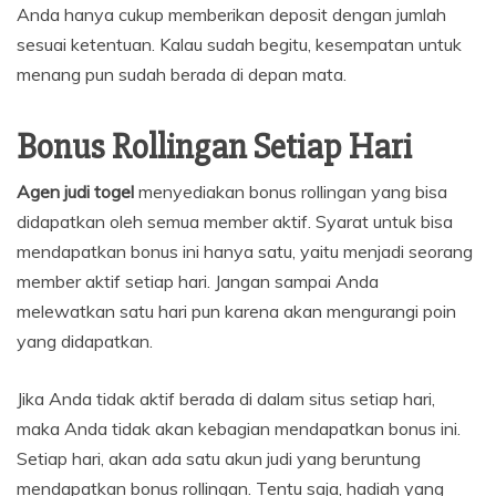
Anda hanya cukup memberikan deposit dengan jumlah
sesuai ketentuan. Kalau sudah begitu, kesempatan untuk
menang pun sudah berada di depan mata.
Bonus Rollingan Setiap Hari
Agen judi togel
menyediakan bonus rollingan yang bisa
didapatkan oleh semua member aktif. Syarat untuk bisa
mendapatkan bonus ini hanya satu, yaitu menjadi seorang
member aktif setiap hari. Jangan sampai Anda
melewatkan satu hari pun karena akan mengurangi poin
yang didapatkan.
Jika Anda tidak aktif berada di dalam situs setiap hari,
maka Anda tidak akan kebagian mendapatkan bonus ini.
Setiap hari, akan ada satu akun judi yang beruntung
mendapatkan bonus rollingan. Tentu saja, hadiah yang