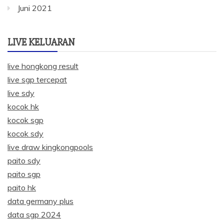
Juni 2021
LIVE KELUARAN
live hongkong result
live sgp tercepat
live sdy
kocok hk
kocok sgp
kocok sdy
live draw kingkongpools
paito sdy
paito sgp
paito hk
data germany plus
data sgp 2024