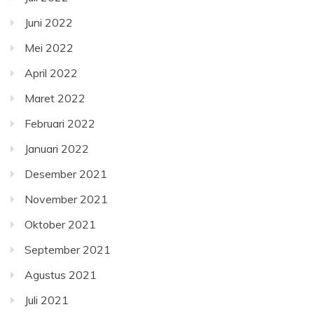
Juni 2022
Mei 2022
April 2022
Maret 2022
Februari 2022
Januari 2022
Desember 2021
November 2021
Oktober 2021
September 2021
Agustus 2021
Juli 2021