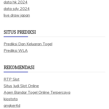
data hk 2024
data sdy 2024
live draw japan
SITUS PREDIKSI
Prediksi Dan Keluaran Togel
Prediksi WLA
REKOMENDASI
RTP Slot
Situs Judi Slot Online
Agen Bandar Togel Online Terpercaya
kiostoto
angker4d