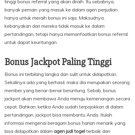
tinggi bonus referral yang akan diraih. Itu sebabnya,
banyak pemain yang masuk ke dalam agen perjudian
hanya untuk meraih bonus ini saja. Maksudnya,
kebanyakan dari mereka tidak masuk ke dalam
pertandingan, tetapi hanya memanfaatkan bonus referral
untuk dapat keuntungan.
Bonus Jackpot Paling Tinggi
Bonus ini terbilang langka dan sulit untuk didapatkan.
Sekalinya ada yang berhasil, maka dia merupakan seorang
member yang benar-benar beruntung. Sebab, bonus
jackpot akan membawa Anda menuju kemenangan secara
cepat. Bahkan, ketika Anda sudah terpojokkan di dalam
pertandingan, jackpot bisa membantu Anda. Itulah
informasi mengenai beragam bonus harian menarik yang
bisa didapatkan dalam
agen judi togel
terbaik dan