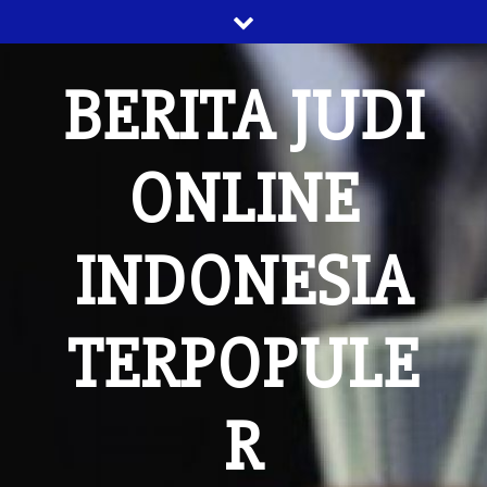
Skip
to
content
BERITA JUDI
ONLINE
INDONESIA
TERPOPULE
R