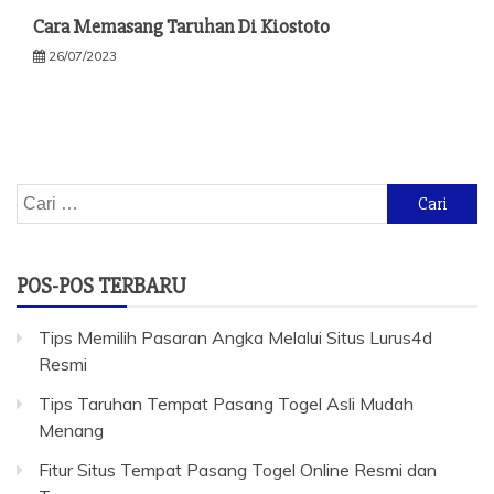
Cara Memasang Taruhan Di Kiostoto
26/07/2023
Cari
untuk:
POS-POS TERBARU
Tips Memilih Pasaran Angka Melalui Situs Lurus4d
Resmi
Tips Taruhan Tempat Pasang Togel Asli Mudah
Menang
Fitur Situs Tempat Pasang Togel Online Resmi dan