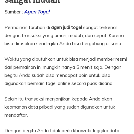
Sumber :
Agen Togel
Permainan taruhan di
agen judi togel
sangat terkenal
dengan transaksi yang aman, mudah, dan cepat. Karena
bisa dirasakan sendiri jika Anda bisa bergabung di sana.
Waktu yang dibutuhkan untuk bisa menjadi member resmi
dari permainan ini mungkin hanya 5 menit saja. Dengan
begitu Anda sudah bisa mendapat poin untuk bisa
digunakan bermain togel online secara puas disana.
Selain itu transaksi menjanjikan kepada Anda akan
keamanan data pribadi yang sudah digunakan untuk
mendaftar.
Dengan begitu Anda tidak perlu khawatir lagi jika data