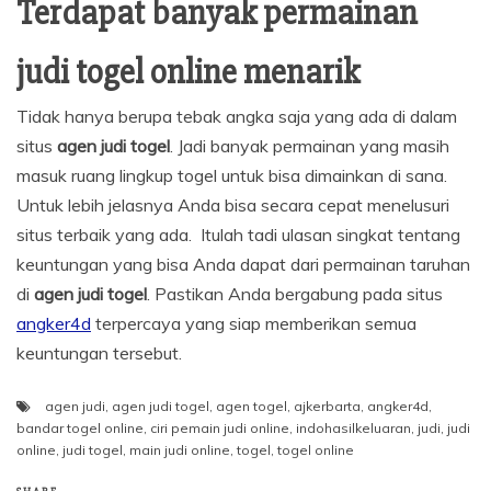
Terdapat banyak permainan
judi togel online menarik
Tidak hanya berupa tebak angka saja yang ada di dalam
situs
agen
judi togel
. Jadi banyak permainan yang masih
masuk ruang lingkup togel untuk bisa dimainkan di sana.
Untuk lebih jelasnya Anda bisa secara cepat menelusuri
situs terbaik yang ada. Itulah tadi ulasan singkat tentang
keuntungan yang bisa Anda dapat dari permainan taruhan
di
agen judi togel
. Pastikan Anda bergabung pada situs
angker4d
terpercaya yang siap memberikan semua
keuntungan tersebut.
agen judi
,
agen judi togel
,
agen togel
,
ajkerbarta
,
angker4d
,
bandar togel online
,
ciri pemain judi online
,
indohasilkeluaran
,
judi
,
judi
online
,
judi togel
,
main judi online
,
togel
,
togel online