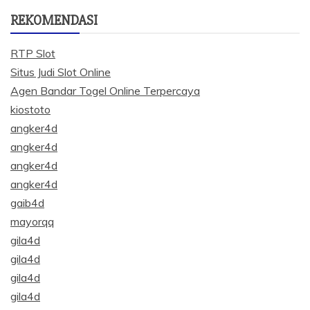
REKOMENDASI
RTP Slot
Situs Judi Slot Online
Agen Bandar Togel Online Terpercaya
kiostoto
angker4d
angker4d
angker4d
angker4d
gaib4d
mayorqq
gila4d
gila4d
gila4d
gila4d