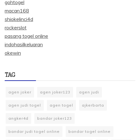
gohtogel
macan168
shiokelinci4d
rockerslot
pasang togel online
indohasilkeluaran
okewin
TAG
agen joker
agen joker123
agen judi
agen judi togel
agen togel
ajkerbarta
angker4d
bandar joker123
bandar judi togel online
bandar togel online