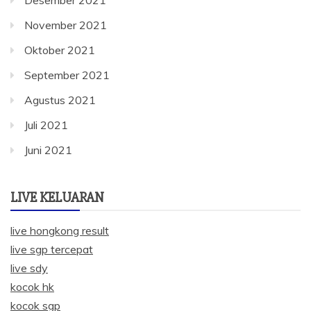
Desember 2021
November 2021
Oktober 2021
September 2021
Agustus 2021
Juli 2021
Juni 2021
LIVE KELUARAN
live hongkong result
live sgp tercepat
live sdy
kocok hk
kocok sgp