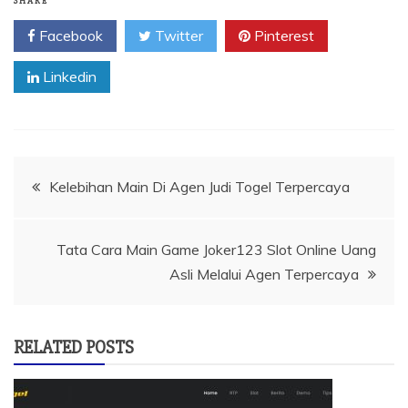
SHARE
Facebook
Twitter
Pinterest
Linkedin
Navigasi
Kelebihan Main Di Agen Judi Togel Terpercaya
pos
Tata Cara Main Game Joker123 Slot Online Uang
Asli Melalui Agen Terpercaya
RELATED POSTS