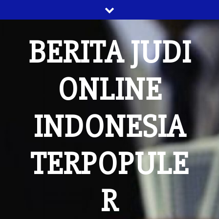
Skip
to
content
BERITA JUDI
ONLINE
INDONESIA
TERPOPULE
R