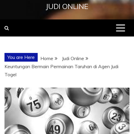
JUDI ONLINE
You are Here
Home
Judi Online
Keuntungan Bermain Permainan Taruhan di Agen Judi
Togel