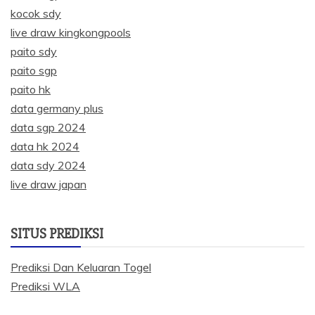
kocok sdy
live draw kingkongpools
paito sdy
paito sgp
paito hk
data germany plus
data sgp 2024
data hk 2024
data sdy 2024
live draw japan
SITUS PREDIKSI
Prediksi Dan Keluaran Togel
Prediksi WLA