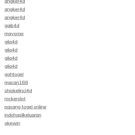
angker4d
angker4d
angker4d
gaib4d
mayorqq
gila4d
gila4d
gila4d
gila4d
gohtogel
macan168
shiokelinci4d
rockerslot
pasang togel online
indohasilkeluaran
okewin