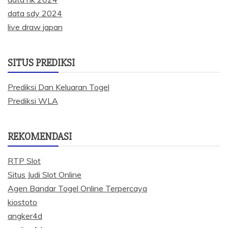
data sdy 2024
live draw japan
SITUS PREDIKSI
Prediksi Dan Keluaran Togel
Prediksi WLA
REKOMENDASI
RTP Slot
Situs Judi Slot Online
Agen Bandar Togel Online Terpercaya
kiostoto
angker4d