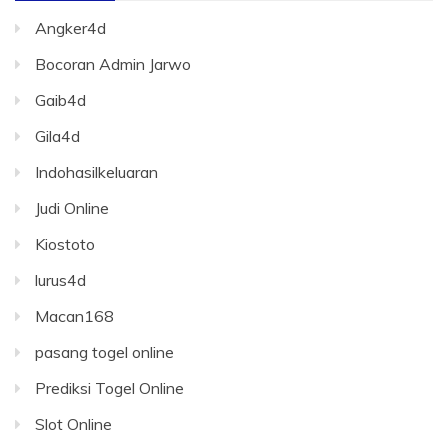
Angker4d
Bocoran Admin Jarwo
Gaib4d
Gila4d
Indohasilkeluaran
Judi Online
Kiostoto
lurus4d
Macan168
pasang togel online
Prediksi Togel Online
Slot Online