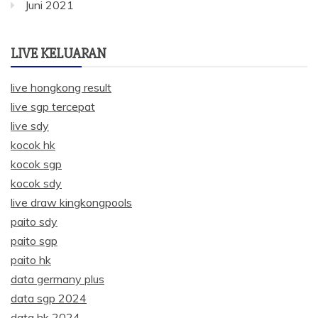
Juni 2021
LIVE KELUARAN
live hongkong result
live sgp tercepat
live sdy
kocok hk
kocok sgp
kocok sdy
live draw kingkongpools
paito sdy
paito sgp
paito hk
data germany plus
data sgp 2024
data hk 2024