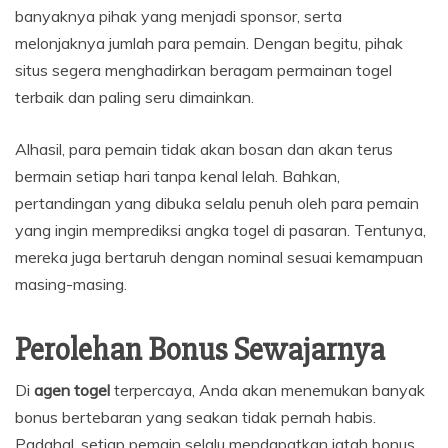
banyaknya pihak yang menjadi sponsor, serta
melonjaknya jumlah para pemain. Dengan begitu, pihak
situs segera menghadirkan beragam permainan togel
terbaik dan paling seru dimainkan.
Alhasil, para pemain tidak akan bosan dan akan terus
bermain setiap hari tanpa kenal lelah. Bahkan,
pertandingan yang dibuka selalu penuh oleh para pemain
yang ingin memprediksi angka togel di pasaran. Tentunya,
mereka juga bertaruh dengan nominal sesuai kemampuan
masing-masing.
Perolehan Bonus Sewajarnya
Di
agen togel
terpercaya, Anda akan menemukan banyak
bonus bertebaran yang seakan tidak pernah habis.
Padahal, setiap pemain selalu mendapatkan jatah bonus