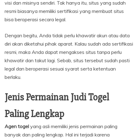
visi dan misinya sendiri. Tak hanya itu, situs yang sudah
resmi biasanya memiliki sertifikasi yang membuat situs
bisa beroperasi secara legal.
Dengan begitu, Anda tidak perlu khawatir akun atau data
diri akan diketahui pihak aparat. Kalau sudah ada sertifikasi
resmi, maka Anda dapat mengakses situs tanpa perlu
khawatir dan takut lagi. Sebab, situs tersebut sudah pasti
legal dan beroperasi sesuai syarat serta ketentuan
berlaku.
Jenis Permainan Judi Togel
Paling Lengkap
Agen togel
yang asli memiliki jenis permainan paling
banyak dan paling lengkap. Hal ini terjadi karena