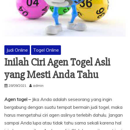
Judi Online
Togel Online
Inilah Ciri Agen Togel Asli
yang Mesti Anda Tahu
28/09/2021
admin
Agen togel –
Jika Anda adalah seseorang yang ingin
bergabung dengan suatu tempat bermain judi togel, maka
harus mengetahui ciri agen aslinya terlebih dahulu. Jangan
sampai Anda lupa atau tidak tahu sama sekali karena hal