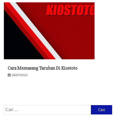
Cara Memasang Taruhan Di Kiostoto
26/07/2023
Cari
untuk: