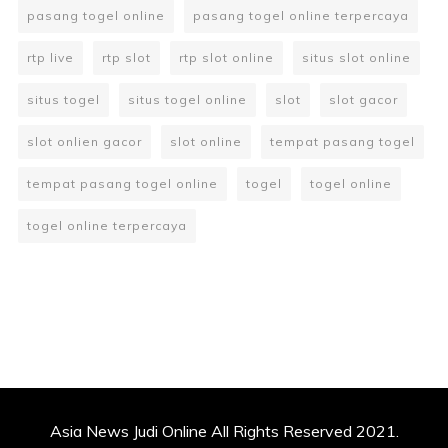
pasang togel online
pasang togel online terpercaya
rtp live
rtp slot
rtp slot online
situs slot online
situs togel
situs togel online
slot
slot gacor
slot onlien gacor
slot online
tempat pasang togel
tempat pasang togel online
togel
togel online
togel online terpercaya
Asia News Judi Online All Rights Reserved 2021.