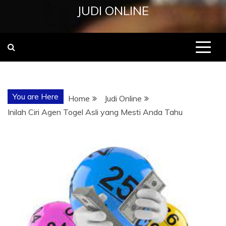
JUDI ONLINE
You are Here
Home
Judi Online
Inilah Ciri Agen Togel Asli yang Mesti Anda Tahu