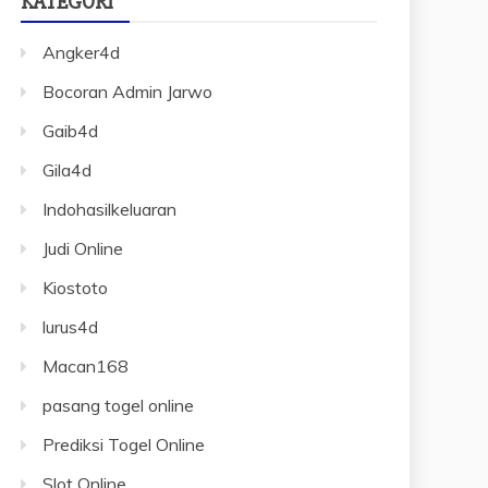
KATEGORI
Angker4d
Bocoran Admin Jarwo
Gaib4d
Gila4d
Indohasilkeluaran
Judi Online
Kiostoto
lurus4d
Macan168
pasang togel online
Prediksi Togel Online
Slot Online