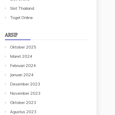
Slot Thailand
Togel Online
ARSIP
Oktober 2025
Maret 2024
Februari 2024
Januari 2024
Desember 2023
November 2023
Oktober 2023
Agustus 2023