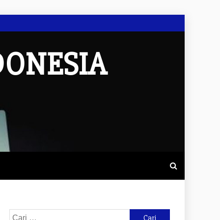
DONESIA
Cari