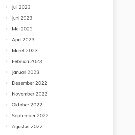
Juli 2023
Juni 2023
Mei 2023
April 2023
Maret 2023
Februari 2023
Januari 2023
Desember 2022
November 2022
Oktober 2022
September 2022
Agustus 2022