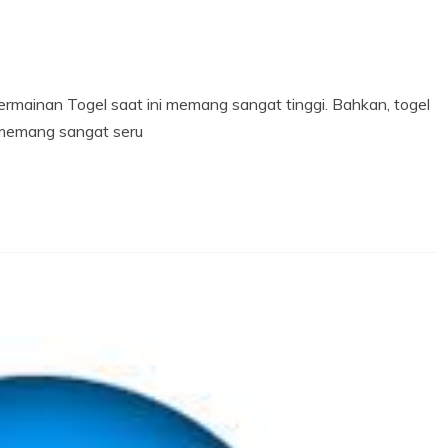
ermainan Togel saat ini memang sangat tinggi. Bahkan, togel
a memang sangat seru