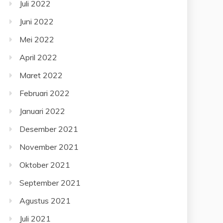
Juli 2022
Juni 2022
Mei 2022
April 2022
Maret 2022
Februari 2022
Januari 2022
Desember 2021
November 2021
Oktober 2021
September 2021
Agustus 2021
Juli 2021