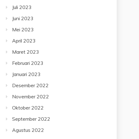
Juli 2023
Juni 2023
Mei 2023
April 2023
Maret 2023
Februari 2023
Januari 2023
Desember 2022
November 2022
Oktober 2022
September 2022
Agustus 2022