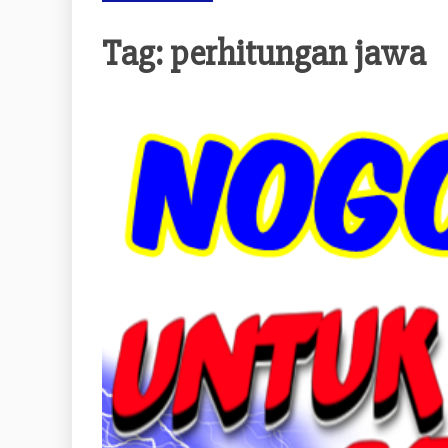
Tag:
perhitungan jawa