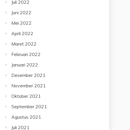
Juli 2022
Juni 2022
Mei 2022
April 2022
Maret 2022
Februari 2022
Januari 2022
Desember 2021
November 2021
Oktober 2021
September 2021
Agustus 2021
Juli 2021