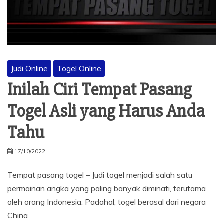
Judi Online
Togel Online
Inilah Ciri Tempat Pasang
Togel Asli yang Harus Anda
Tahu
17/10/2022
Tempat pasang togel – Judi togel menjadi salah satu
permainan angka yang paling banyak diminati, terutama
oleh orang Indonesia. Padahal, togel berasal dari negara
China