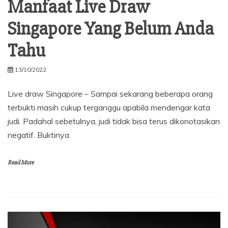
Manfaat Live Draw
Singapore Yang Belum Anda
Tahu
13/10/2022
Live draw Singapore – Sampai sekarang beberapa orang
terbukti masih cukup terganggu apabila mendengar kata
judi. Padahal sebetulnya, judi tidak bisa terus dikonotasikan
negatif. Buktinya
Read More