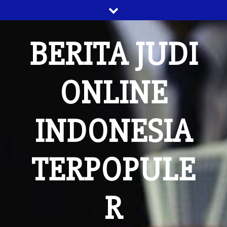
Skip
to
content
BERITA JUDI
ONLINE
INDONESIA
TERPOPULE
R