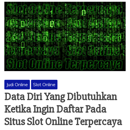
Judi Online
Slot Online
Data Diri Yang Dibutuhkan
Ketika Ingin Daftar Pada
Situs Slot Online Terpercaya