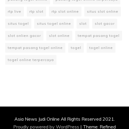
rtp live
rtp slot
rtp slot online
situs slot online
situs togel
situs togel online
slot
slot gacor
slot onlien gacor
slot online
tempat pasang togel
tempat pasang togel online
togel
togel online
togel online terpercaya
Asia News Judi Online All Rights Reserved 2021.
Proudly powered by WordPress
|
Theme: Refined