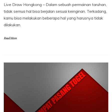
Live Draw Hongkong – Dalam sebuah permainan taruhan,
tidak semua hal bisa berjalan sesuai keinginan. Terkadang,
kamu bisa melakukan beberapa hal yang harusnya tidak
dilakukan.
Read More