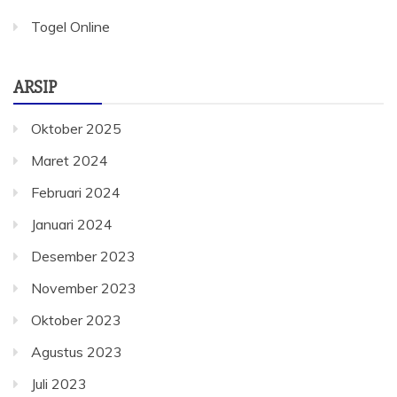
Togel Online
ARSIP
Oktober 2025
Maret 2024
Februari 2024
Januari 2024
Desember 2023
November 2023
Oktober 2023
Agustus 2023
Juli 2023