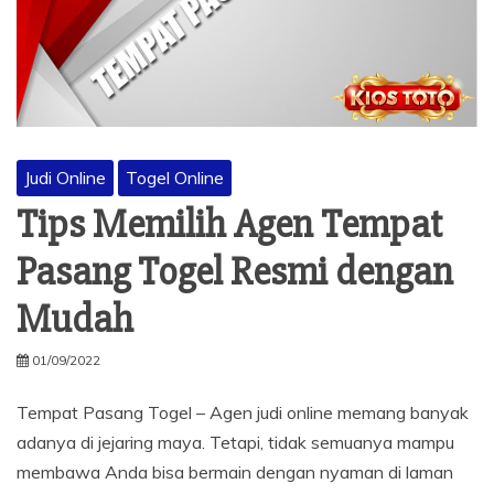
Judi Online
Togel Online
Tips Memilih Agen Tempat
Pasang Togel Resmi dengan
Mudah
01/09/2022
Tempat Pasang Togel – Agen judi online memang banyak
adanya di jejaring maya. Tetapi, tidak semuanya mampu
membawa Anda bisa bermain dengan nyaman di laman