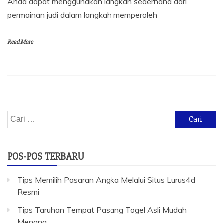
Anda dapat menggunakan langkah sederhana dari
permainan judi dalam langkah memperoleh
Read More
Cari
untuk:
POS-POS TERBARU
Tips Memilih Pasaran Angka Melalui Situs Lurus4d
Resmi
Tips Taruhan Tempat Pasang Togel Asli Mudah
Menang