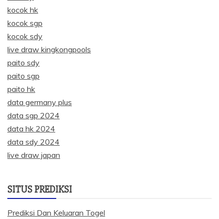
kocok hk
kocok sgp
kocok sdy
live draw kingkongpools
paito sdy
paito sgp
paito hk
data germany plus
data sgp 2024
data hk 2024
data sdy 2024
live draw japan
SITUS PREDIKSI
Prediksi Dan Keluaran Togel