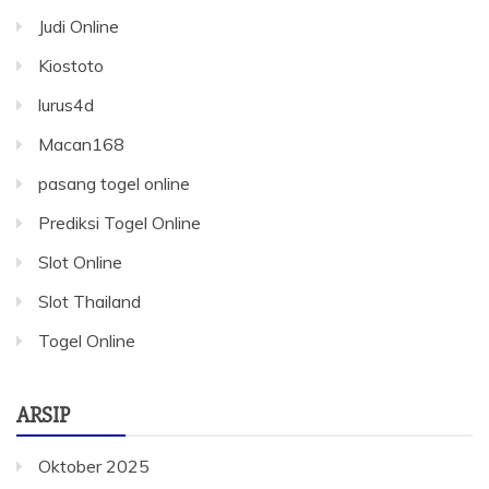
Judi Online
Kiostoto
lurus4d
Macan168
pasang togel online
Prediksi Togel Online
Slot Online
Slot Thailand
Togel Online
ARSIP
Oktober 2025