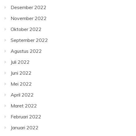
Desember 2022
November 2022
Oktober 2022
September 2022
Agustus 2022
Juli 2022
Juni 2022
Mei 2022
April 2022
Maret 2022
Februari 2022
Januari 2022