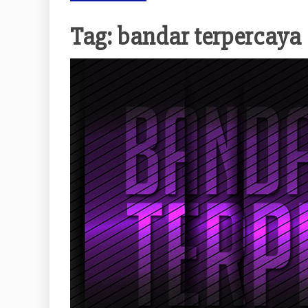
Tag:
bandar terpercaya