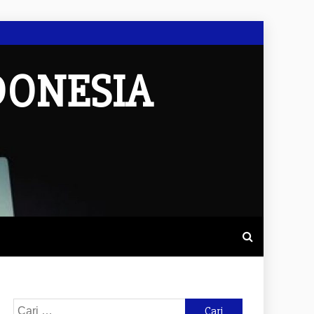
DONESIA
Cari