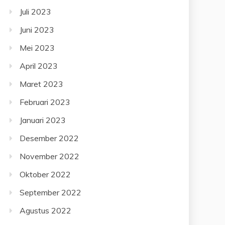
Juli 2023
Juni 2023
Mei 2023
April 2023
Maret 2023
Februari 2023
Januari 2023
Desember 2022
November 2022
Oktober 2022
September 2022
Agustus 2022