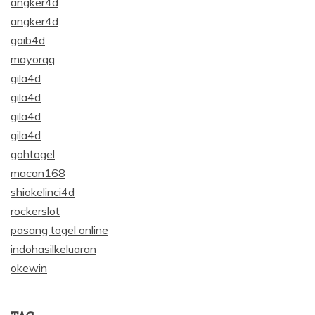
angker4d
angker4d
gaib4d
mayorqq
gila4d
gila4d
gila4d
gila4d
gohtogel
macan168
shiokelinci4d
rockerslot
pasang togel online
indohasilkeluaran
okewin