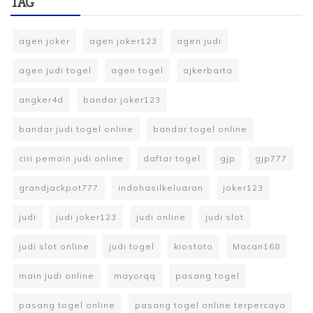
TAG
agen joker
agen joker123
agen judi
agen judi togel
agen togel
ajkerbarta
angker4d
bandar joker123
bandar judi togel online
bandar togel online
ciri pemain judi online
daftar togel
gjp
gjp777
grandjackpot777
indohasilkeluaran
joker123
judi
judi joker123
judi online
judi slot
judi slot online
judi togel
kiostoto
Macan168
main judi online
mayorqq
pasang togel
pasang togel online
pasang togel online terpercaya