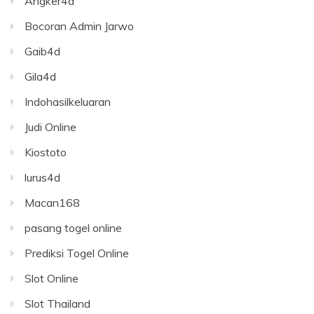
Angker4d
Bocoran Admin Jarwo
Gaib4d
Gila4d
Indohasilkeluaran
Judi Online
Kiostoto
lurus4d
Macan168
pasang togel online
Prediksi Togel Online
Slot Online
Slot Thailand